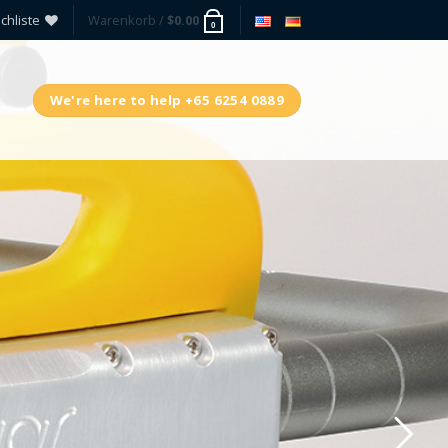
hliste
Warenkorb /
$
0.00
0
We're here to help +65 6254 0889