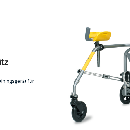
itz
ainingsgerät für