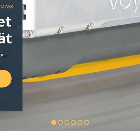
VOYAR
et
ät
iner
N